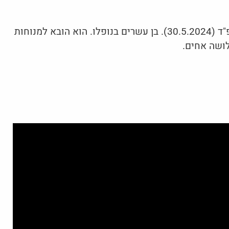
רב טוראי יהונתן אליאס נפל בקרב ביום כ"ב באייר תשפ"ד (30.5.2024). בן עשרים בנופלו. הוא הובא למנוחות
לושה אחים.