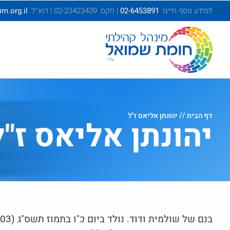
בְּאֲתָר
למידע נוסף חייגו:
02-6453891
| פקס: 02-23423439 | דוא”ל:
.org.il
זֶה
מֻפְעֶלֶת
מַעֲרֶכֶת
"המרכז
הישראלי
לְהַנְגָּשָׁת
אָתָרִים".
הַמְּסַיַּעַת
דף הבית
// יהונתן אליאס ז"ל
לִנְגִישׁוּת
יהונתן אליאס ז"ל
הָאֲתָר.
לִפְתִיחַת
תַּפְרִיט
הֵנְּגִישׁוּת
לְחַץ
ALT+0
בנם של שולמית ודוד. נולד ביום כ"ו בתמוז תשס"ג (26.7.2003) בירושלים. אח ליובל, שירה והראל.