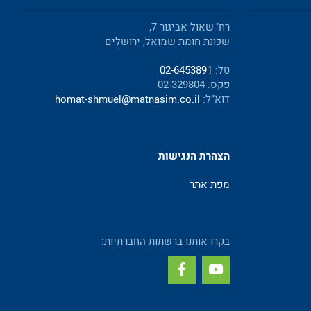
רח’ שאול אביגור 7,
שכונת חומת שמואל, ירושלים
טל:
02-6453891
פקס: 02-329804
דוא”ל:
homat-shmuel@matnasim.co.il
הצהרת הנגישות
מפת אתר
בקרו אותנו ברשתות החברתיות: