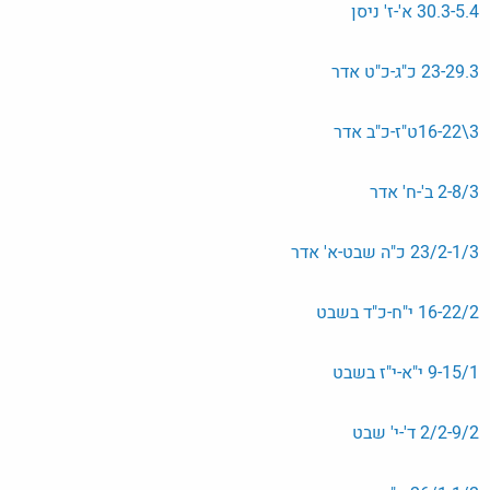
30.3-5.4 א'-ז' ניסן
23-29.3 כ"ג-כ"ט אדר
3\16-22ט"ז-כ"ב אדר
2-8/3 ב'-ח' אדר
23/2-1/3 כ"ה שבט-א' אדר
16-22/2 י"ח-כ"ד בשבט
9-15/1 י"א-י"ז בשבט
2/2-9/2 ד'-י' שבט