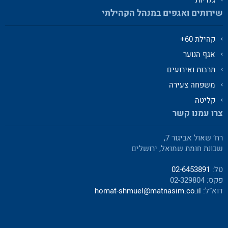
גלריות
שירותים ואגפים במנהל הקהילתי
קהילת 60+
אגף הנוער
תרבות ואירועים
משפחה צעירה
קליטה
צרו עמנו קשר
רח’ שאול אביגור 7,
שכונת חומת שמואל, ירושלים
טל:
02-6453891
פקס: 02-329804
דוא”ל:
homat-shmuel@matnasim.co.il