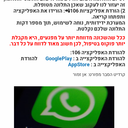
זה יעזור לנו לעקוב שאכן התלונה מטופלת.
2) הורדת אפליקציות 106📲: הורידו את האפליקציה
ותפתחו קריאה.
המערכת ידידותית, נוחה לשימוש, תוך מספר דקות
התלונה שלכם נקלטת.
ככל שהשכונה מדווחת יותר על מפגעים, היא מקבלת
יותר פוקוס בטיפול, לכן חשוב מאוד לדווח על כל דבר.
להורדת האפליקציה 106:
להורדת האפליקצייה ב :
GooglePlay
להורדת
האפליקצייה ב :
AppStore
קרדיט הסבר מפורט: אן זמור