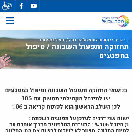
בְּאֲתָר
זֶה
מֻפְעֶלֶת
מַעֲרֶכֶת
"המרכז
הישראלי
דף הבית
// תחזוקה ותפעול השכונה / טיפול במפגעים
תחזוקה ותפעול השכונה / טיפול
לְהַנְגָּשָׁת
אָתָרִים".
במפגעים
הַמְּסַיַּעַת
לִנְגִישׁוּת
הָאֲתָר.
לִפְתִיחַת
תַּפְרִיט
בנושאי תחזוקה ותפעול השכונה וטיפול במפגעים
הֵנְּגִישׁוּת
יש למינהל הקהילתי ממשק עם 106
לְחַץ
לכן השלב הראשון הוא לפתוח קריאה ב 106
ALT+0
ישנם שני דרכים לעדכן על מפגעים בשכונה :
1) חיוג ל 106📞 : המערכת הטלפונית תדריך אותכם עד
לסיום התלונה. חשוב לא לשכוח לרשום את מס׳ התלונה,