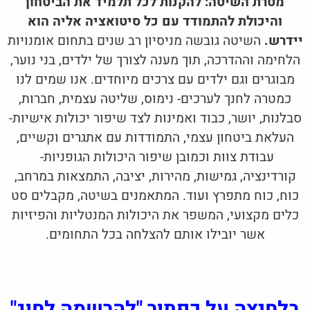
מטרת השיטה: להקנות לכל תלמיד את הביטחון
והיכולת להתמודד עם כל סיטואציה אליה הוא
יידרש.
השיטה גובשה מניסיון רב שנים בתחום אומנויות
הלחימה וההדרכה, תוך מענה לצורך של ילדים, בני נוער,
מבוגרים וגם ילדים עם צרכים מיוחדים. אנו שמים לנו
כמטרה לחנך לערכים- נימוס, שליטה עצמית, חברות,
סבלנות, יושר, כבוד ואמינות לצד שיפור יכולות אישיות-
העלאת ביטחון עצמי, התמודדות עם אתגרים וקשיים,
עבודת צוות וכמובן שיפור היכולות הגופניות-
קורדינציה, גמישות, מהירות, יציבה, התמצאות במרחב,
כוח, כוח מתפרץ ועוד. המתאמנים בשיטה, מקבלים סט
כלים מקצועי, המשפר את היכולות המנטליות והפיזיות
אשר יובילו אותם להצלחה בכל התחומים.
בלחיצה על כפתור "להרשמה לחוג"