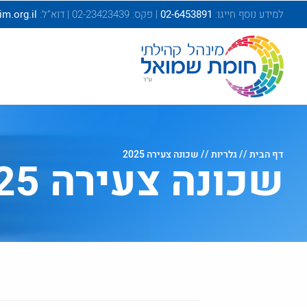
בְּאֲתָר
למידע נוסף חייגו:
02-6453891
| פקס: 02-23423439 | דוא”ל:
.org.il
זֶה
מֻפְעֶלֶת
מַעֲרֶכֶת
"המרכז
הישראלי
לְהַנְגָּשָׁת
אָתָרִים".
הַמְּסַיַּעַת
דף הבית
//
גלריות
// שכונה צעירה 2025
לִנְגִישׁוּת
שכונה צעירה 2025
הָאֲתָר.
לִפְתִיחַת
תַּפְרִיט
הֵנְּגִישׁוּת
לְחַץ
ALT+0