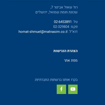
רח’ שאול אביגור 7,
שכונת חומת שמואל, ירושלים
טל:
02-6453891
פקס: 02-329804
דוא”ל:
homat-shmuel@matnasim.co.il
הצהרת הנגישות
מפת אתר
בקרו אותנו ברשתות החברתיות: