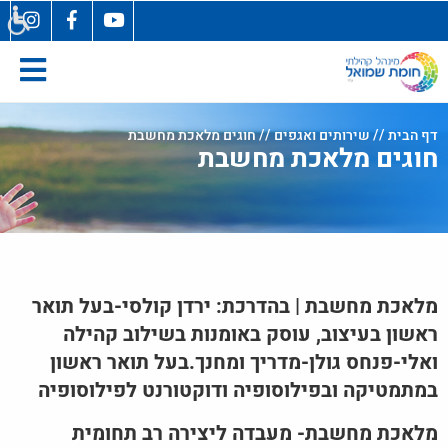
בְּאֲתָר
זֶה
מֻפְעֶלֶת
מַעֲרֶכֶת
"המרכז
הישראלי
דף הבית
//
שירותים ואגפים
// חוגים מלאכת מחשבת
חוגים מלאכת מחשבת
לְהַנְגָּשָׁת
אָתָרִים".
הַמְּסַיַּעַת
לִנְגִישׁוּת
הָאֲתָר.
לִפְתִיחַת
תַּפְרִיט
מלאכת מחשבת | בהדרכת: ירדן קולסי-בעל תואר
הֵנְּגִישׁוּת
ראשון בעיצוב, עוסק באומנות בשילוב קהילה
לְחַץ
ואלי-פנחס גולן-מדריך ומחנך.בעל תואר ראשון
ALT+0
במתמטיקה ובפילוסופיה ודוקטורנט לפילוסופיה
מלאכת מחשבת-
מעבדה ליצירה רב תחומית