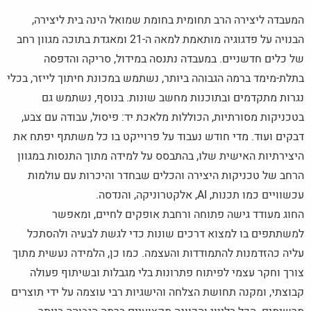
המעבדה ליצירה הרב תחומית בחומת שמואל הינה בית ליצירה,
הבנויה על פדגוגיה מותאמת למאה ה-21 ומאגדת בתוכה מגוון רחב
של כלים חדשניים. במעבדה נתנסה במידול, סריקה והדפסה
בתלת-מימד ברמה הגבוהה ביותר, נשתמש במכונת חיתוך לייזר, בכלי
נגרות מתקדמים ובתוכנות מחשב שונות. בנוסף, נשתמש גם
בטכניקות מסורתיות, הכוללות מלאכת יד: פיסול, עבודה עם צבע,
דבקים ועוד. מדי חודש נעבוד על פרוייקט בו כל משתתף יפתח את
היצירתיות האישית שלו, בהתבסס על למידה מתוך התנסות במגוון
הרחב של טכניקות היצירה והכלים שבחדר והיכרות עם עולמות
עכשוויים כמו תכנות, AI, אלקטרוניקה, והנדסה.
החוג מעודד גישה פתוחה ורחבת אופקים לחיים, ומאפשר
למשתתפים בו למצוא דרכים שונות כדי לגשת לבעיה ולהסתכל
עליה כהזדמנות להתמודדות והעצמה. כמו כן, הלמידה נעשית מתוך
צורך וחקר עצמי לפיתוח פתרונות בלי מגבלות ובשיתוף פעולה
קבוצתי, ומקנה תחושת הצלחה והישגיות רבי עוצמה על ידי תוצרים