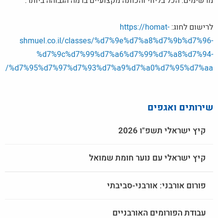
מרשימים. הכל בליווי והכוונה מקצועיים ברמה הגבוהה ביותר.
לרישום לחוג:
https://homat-
shmuel.co.il/classes/%d7%9e%d7%a8%d7%9b%d7%96-
%d7%9c%d7%99%d7%a6%d7%99%d7%a8%d7%94-
%d7%95%d7%97%d7%93%d7%a9%d7%a0%d7%95%d7%aa/
שירותים ואגפים
קיץ ישראלי תשפ"ו 2026
קיץ ישראלי עם נוער חומת שמואל
פורום אורבני: אורבני-סביבתי
עבודת הפורומים האורבניים