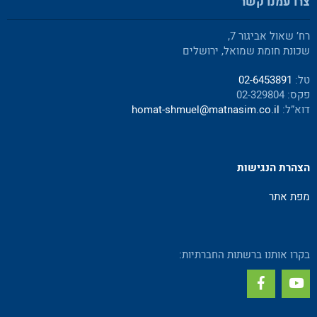
צרו עמנו קשר
רח’ שאול אביגור 7,
שכונת חומת שמואל, ירושלים
טל:
02-6453891
פקס: 02-329804
דוא”ל:
homat-shmuel@matnasim.co.il
הצהרת הנגישות
מפת אתר
בקרו אותנו ברשתות החברתיות: