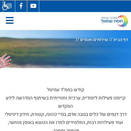
בְּאֲתָר
זֶה
מֻפְעֶלֶת
מַעֲרֶכֶת
"המרכז
הישראלי
דף הבית
//
שירותים ואגפים
//
לְהַנְגָּשָׁת
אָתָרִים".
הַמְּסַיַּעַת
לִנְגִישׁוּת
הָאֲתָר.
לִפְתִיחַת
תַּפְרִיט
קודש בממ"ד עמיטל
הֵנְּגִישׁוּת
קיימנו פעילות לימודית, ערכית וחווייתית בשיתוף המדרשה לידע
לְחַץ
המקדש
ALT+0
דרך דגמים של כלים בגובה אדם, בגדי כהונה, קטורת, חידון דיגיטלי
ועוד פעילויות רבות, התלמידים למדו את הנושא באופן מוחשי,
מעמיק ומחבר.