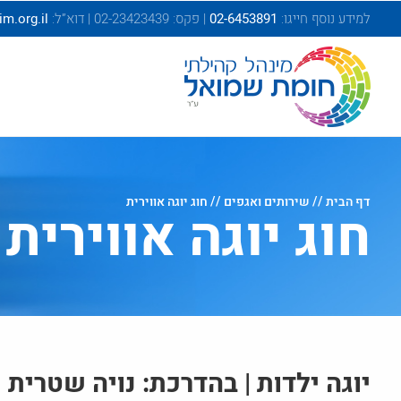
בְּאֲתָר
למידע נוסף חייגו:
02-6453891
| פקס: 02-23423439 | דוא”ל:
.org.il
זֶה
מֻפְעֶלֶת
מַעֲרֶכֶת
"המרכז
הישראלי
לְהַנְגָּשָׁת
אָתָרִים".
הַמְּסַיַּעַת
דף הבית
//
שירותים ואגפים
// חוג יוגה אווירית
לִנְגִישׁוּת
חוג יוגה אווירית
הָאֲתָר.
לִפְתִיחַת
תַּפְרִיט
הֵנְּגִישׁוּת
לְחַץ
ALT+0
יוגה ילדות | בהדרכת: נויה שטרית