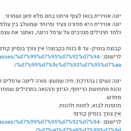
יוגה אווירית בואו לעוף איתנו בחוג מלא פאן ושחרור.
יוגה אווירית היא ספורט צעיר ומיוחד שמשלב בין עולמ
נלמד תרגילים מגניבים על ערסל היוגה, נאתגר את עצמנ
קבוצת בוטיק- עד 8 בנות בקבוצה! אין צורך בנסיון קודם!
לרישום:
l/classes/%d7%99%d7%95%d7%92%d7%94-
%d7%99%d7%9c%d7%93%d7%95%d7%aa/
יוגה נשים | בהדרכת: חיה שמעון- מורה ליוגה ערסלים ובריהו 
נהנת מתחושת הריחוף, הגיוון וההנאה בתרגילים שמחז
מחדש.
מוזמנת לבוא, לחוות ולהנות.
אין צורך בנסיון קודם!
לרישום:
l/classes/%d7%99%d7%95%d7%92%d7%94-
%d7%a0%d7%a9%d7%99%d7%9d/