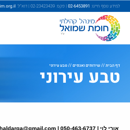
בְּאֲתָר
למידע נוסף חייגו:
02-6453891
| פקס: 02-23423439 | דוא”ל:
.org.il
זֶה
מֻפְעֶלֶת
מַעֲרֶכֶת
"המרכז
הישראלי
לְהַנְגָּשָׁת
אָתָרִים".
הַמְּסַיַּעַת
דף הבית
//
שירותים ואגפים
// טבע עירוני
לִנְגִישׁוּת
טבע עירוני
הָאֲתָר.
לִפְתִיחַת
תַּפְרִיט
הֵנְּגִישׁוּת
לְחַץ
ALT+0
אורי לוי | 050-463-6737 |
haldarga@gmail.com