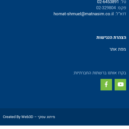
טל:
02-6453891
פקס: 02-329804
דוא”ל:
homat-shmuel@matnasim.co.il
הצהרת הנגישות
מפת אתר
בקרו אותנו ברשתות החברתיות:
מיתוג עסקי
– Created By Web3D