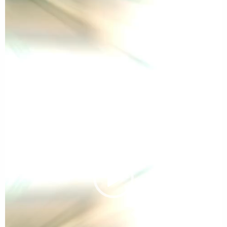
וידאו