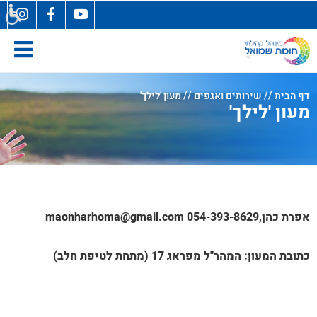
בְּאֲתָר
זֶה
מֻפְעֶלֶת
מַעֲרֶכֶת
"המרכז
הישראלי
דף הבית
//
שירותים ואגפים
// מעון 'לילך'
מעון 'לילך'
לְהַנְגָּשָׁת
אָתָרִים".
הַמְּסַיַּעַת
לִנְגִישׁוּת
הָאֲתָר.
לִפְתִיחַת
תַּפְרִיט
אפרת כהן,054-393-8629 maonharhoma@gmail.com
הֵנְּגִישׁוּת
לְחַץ
כתובת המעון: המהר"ל מפראג 17 (מתחת לטיפת חלב)
ALT+0