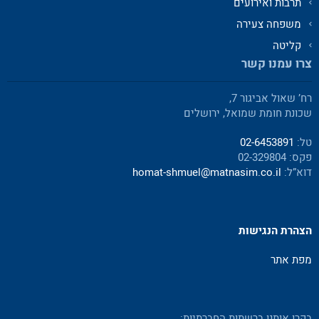
תרבות ואירועים
משפחה צעירה
קליטה
צרו עמנו קשר
רח’ שאול אביגור 7,
שכונת חומת שמואל, ירושלים
טל:
02-6453891
פקס: 02-329804
דוא”ל:
homat-shmuel@matnasim.co.il
הצהרת הנגישות
מפת אתר
בקרו אותנו ברשתות החברתיות: