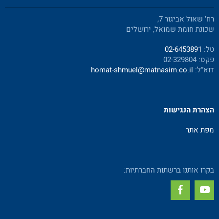
רח’ שאול אביגור 7,
שכונת חומת שמואל, ירושלים
טל:
02-6453891
פקס: 02-329804
דוא”ל:
homat-shmuel@matnasim.co.il
הצהרת הנגישות
מפת אתר
בקרו אותנו ברשתות החברתיות: